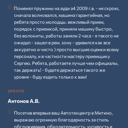
Поменял пружины на ауди а4 2009 г.в. - не скрою,
сначала волновался, машина гарантийная, но
ребята просто молодцы. вежливый прием,
порядок с приемкой, приняли машину быстро,
без волокиты, работы заняли 2 часа - я такого не
ожидал - зашел в рем. зону - удивился как все
аккуратно и чисто ) просто высшие оценки всему
персоналу, и в частности мастеру приемщику
Сергею. Ребята, работаете лучше чем официалы,
так держать! - будете держаться такого же
уровня - буду ездить только к вам!
2015.07.15
Антонов А.В.
Посетив впервые ваш Автотехцентр в Митино,
выражаю огромную благодарность за стиль
обслуживания, обходительность, учтивость и