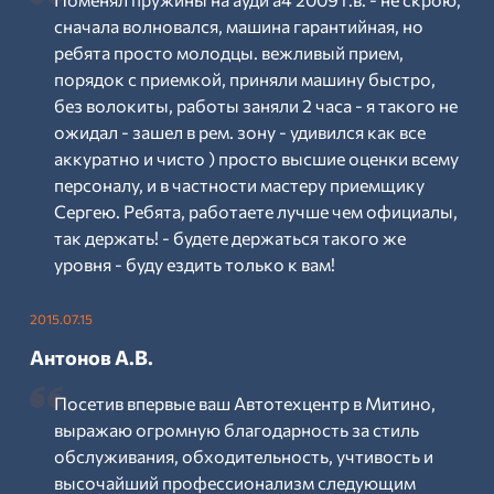
сначала волновался, машина гарантийная, но
ребята просто молодцы. вежливый прием,
порядок с приемкой, приняли машину быстро,
без волокиты, работы заняли 2 часа - я такого не
ожидал - зашел в рем. зону - удивился как все
аккуратно и чисто ) просто высшие оценки всему
персоналу, и в частности мастеру приемщику
Сергею. Ребята, работаете лучше чем официалы,
так держать! - будете держаться такого же
уровня - буду ездить только к вам!
2015.07.15
Антонов А.В.
Посетив впервые ваш Автотехцентр в Митино,
выражаю огромную благодарность за стиль
обслуживания, обходительность, учтивость и
высочайший профессионализм следующим